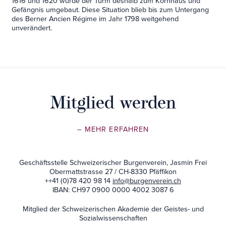
1616 und 1620 wurde der Turm deshalb zum Kornhaus und
Gefängnis umgebaut. Diese Situation blieb bis zum Untergang
des Berner Ancien Régime im Jahr 1798 weitgehend
unverändert.
Mitglied werden
– MEHR ERFAHREN
Geschäftsstelle Schweizerischer Burgenverein, Jasmin Frei
Obermattstrasse 27 / CH-8330 Pfäffikon
++41 (0)78 420 98 14
info@burgenverein.ch
IBAN: CH97 0900 0000 4002 3087 6
Mitglied der Schweizerischen Akademie der Geistes- und
Sozialwissenschaften