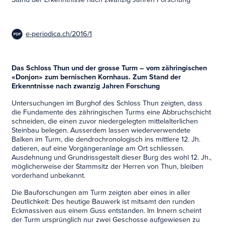
e-periodica.ch/2016/1
Das Schloss Thun und der grosse Turm – vom zähringischen
«Donjon» zum bernischen Kornhaus. Zum Stand der
Erkenntnisse nach zwanzig Jahren Forschung
Untersuchungen im Burghof des Schloss Thun zeigten, dass
die Fundamente des zähringischen Turms eine Abbruchschicht
schneiden, die einen zuvor niedergelegten mittelalterlichen
Steinbau belegen. Ausserdem lassen wiederverwendete
Balken im Turm, die dendrochronologisch ins mittlere 12. Jh.
datieren, auf eine Vorgängeranlage am Ort schliessen.
Ausdehnung und Grundrissgestalt dieser Burg des wohl 12. Jh.,
möglicherweise der Stammsitz der Herren von Thun, bleiben
vorderhand unbekannt.
Die Bauforschungen am Turm zeigten aber eines in aller
Deutlichkeit: Des heutige Bauwerk ist mitsamt den runden
Eckmassiven aus einem Guss entstanden. Im Innern scheint
der Turm ursprünglich nur zwei Geschosse aufgewiesen zu