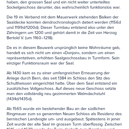
haben, den grossen Saal und ein nicht weiter unterteiltes
Sockelgeschoss darunter, das wahrscheinlich funktionslos war.
Die 19 im Verband mit dem Mauerwerk stehenden Balken der
Saaldecke konnten dendrochronologisch datiert werden (1156d
und 1199d/1200d). Dieser Turmbau entstand also unter den
Zähringern um 1200 und gehört damit in die Zeit von Herzog
Bertold V. (um 1160–1218).
Da es in diesem Bauwerk ursprünglich keine Wohnräume gab,
handelt es sich nicht um einen «Donjon», sondern um einen
repräsentativen, erhöhten Saalgeschossbau in Turmform. Sein
einziger Funktionsraum war der Saal.
Ab 1430 kam es zu einer umfangreichen Erneuerung der
Anlage durch Bern, das seit 1384 im Schloss den Sitz des
Schultheissen eingerichtet hatte. Über dem Saal entstand ein
zusätzliches Vollgeschoss. Auf dieses neue Geschoss setzte
man den vollständig neu gezimmerten Walmdachstuhl
(1434d/1435d).
Ab 1565 wurde ein bestehender Bau an der südlichen
Ringmauer zum so genannten Neuen Schloss als Residenz des
bernischen Landvogte um- und ausgebaut. Spätestens in jener
Zeit wurde der alte Saal im grossen Turm überflüssig. Zwischen