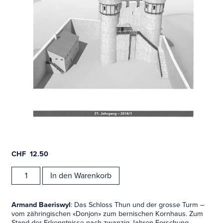
CHF
12.50
Zeitschrift,
In den Warenkorb
Mittelalter
2016/1
Menge
Armand Baeriswyl
: Das Schloss Thun und der grosse Turm –
vom zähringischen «Donjon» zum bernischen Kornhaus. Zum
Stand der Erkenntnisse nach zwanzig Jahren Forschung