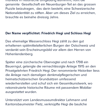
mühelos in historische Umgebung aufnimmt, hofft die
genannte Gesellschaft ein Neuenburger-Teil an das grossen
Puzzle beizutragen, das darin besteht, eine Schweizerische
Nationalidentität zu stiften. Aber um dieses Ziel zu erreichen,
brauchte es beinahe dreissig Jahre.
Der Name verpflichtet: Friedrich Hegi und Schloss Hegi
Das ehemalige Wasserschloss Hegi zählt zu den gut
erhaltenen spätmittelalterlichen Burgen der Ostschweiz und
verdankt sein Erscheinungsbild vor allem den Herren von
Hohenlandenberg.
Später eine zürcherische Obervogtei und nach 1798 ein
Bauerngut, gelangte die vernachlässigte Anlage 1915 an den
Privatgelehrten Friedrich Hegi. Der renommierte Historiker liess
die Anlage nach damaligen denkmalpflegerischen und
heimatschützerischen Grundsätzen umfassend
wiederherstellen und schuf sich ein Gesamtkunstwerk, wo
rekonstruierte historische Räume mit passendem Mobiliar
ausgestattet wurden.
Unterstützt vom Landesmuseumdirektor Lehmann und
Kantonsbaumeister Fietz, verknüpfte Hegi die bauliche