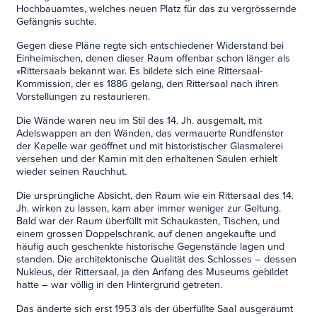
Hochbauamtes, welches neuen Platz für das zu vergrössernde
Gefängnis suchte.
Gegen diese Pläne regte sich entschiedener Widerstand bei
Einheimischen, denen dieser Raum offenbar schon länger als
«Rittersaal» bekannt war. Es bildete sich eine Rittersaal-
Kommission, der es 1886 gelang, den Rittersaal nach ihren
Vorstellungen zu restaurieren.
Die Wände waren neu im Stil des 14. Jh. ausgemalt, mit
Adelswappen an den Wänden, das vermauerte Rundfenster
der Kapelle war geöffnet und mit historistischer Glasmalerei
versehen und der Kamin mit den erhaltenen Säulen erhielt
wieder seinen Rauchhut.
Die ursprüngliche Absicht, den Raum wie ein Rittersaal des 14.
Jh. wirken zu lassen, kam aber immer weniger zur Geltung.
Bald war der Raum überfüllt mit Schaukästen, Tischen, und
einem grossen Doppelschrank, auf denen angekaufte und
häufig auch geschenkte historische Gegenstände lagen und
standen. Die architektonische Qualität des Schlosses – dessen
Nukleus, der Rittersaal, ja den Anfang des Museums gebildet
hatte – war völlig in den Hintergrund getreten.
Das änderte sich erst 1953 als der überfüllte Saal ausgeräumt