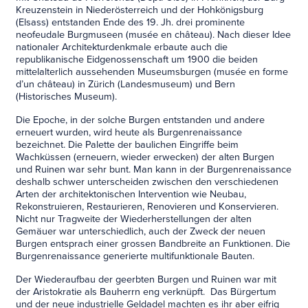
Kreuzenstein in Niederösterreich und der Hohkönigsburg
(Elsass) entstanden Ende des 19. Jh. drei prominente
neofeudale Burgmuseen (musée en château). Nach dieser Idee
nationaler Architekturdenkmale erbaute auch die
republikanische Eidgenossenschaft um 1900 die beiden
mittelalterlich aussehenden Museumsburgen (musée en forme
d’un château) in Zürich (Landesmuseum) und Bern
(Historisches Museum).
Die Epoche, in der solche Burgen entstanden und andere
erneuert wurden, wird heute als Burgenrenaissance
bezeichnet. Die Palette der baulichen Eingriffe beim
Wachküssen (erneuern, wieder erwecken) der alten Burgen
und Ruinen war sehr bunt. Man kann in der Burgenrenaissance
deshalb schwer unterscheiden zwischen den verschiedenen
Arten der architektonischen Intervention wie Neubau,
Rekonstruieren, Restaurieren, Renovieren und Konservieren.
Nicht nur Tragweite der Wiederherstellungen der alten
Gemäuer war unterschiedlich, auch der Zweck der neuen
Burgen entsprach einer grossen Bandbreite an Funktionen. Die
Burgenrenaissance generierte multifunktionale Bauten.
Der Wiederaufbau der geerbten Burgen und Ruinen war mit
der Aristokratie als Bauherrn eng verknüpft. Das Bürgertum
und der neue industrielle Geldadel machten es ihr aber eifrig