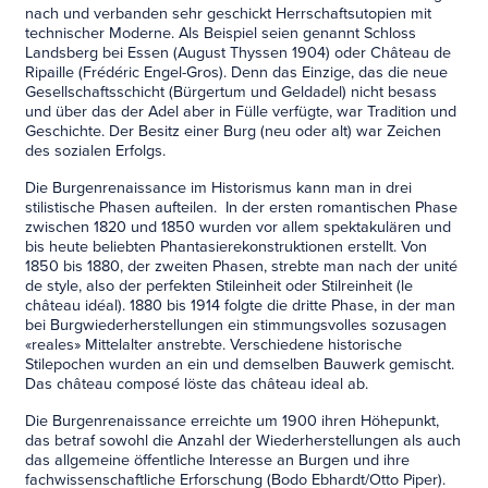
nach und verbanden sehr geschickt Herrschaftsutopien mit
technischer Moderne. Als Beispiel seien genannt Schloss
Landsberg bei Essen (August Thyssen 1904) oder Château de
Ripaille (Frédéric Engel-Gros). Denn das Einzige, das die neue
Gesellschaftsschicht (Bürgertum und Geldadel) nicht besass
und über das der Adel aber in Fülle verfügte, war Tradition und
Geschichte. Der Besitz einer Burg (neu oder alt) war Zeichen
des sozialen Erfolgs.
Die Burgenrenaissance im Historismus kann man in drei
stilistische Phasen aufteilen. In der ersten romantischen Phase
zwischen 1820 und 1850 wurden vor allem spektakulären und
bis heute beliebten Phantasierekonstruktionen erstellt. Von
1850 bis 1880, der zweiten Phasen, strebte man nach der unité
de style, also der perfekten Stileinheit oder Stilreinheit (le
château idéal). 1880 bis 1914 folgte die dritte Phase, in der man
bei Burgwiederherstellungen ein stimmungsvolles sozusagen
«reales» Mittelalter anstrebte. Verschiedene historische
Stilepochen wurden an ein und demselben Bauwerk gemischt.
Das château composé löste das château ideal ab.
Die Burgenrenaissance erreichte um 1900 ihren Höhepunkt,
das betraf sowohl die Anzahl der Wiederherstellungen als auch
das allgemeine öffentliche Interesse an Burgen und ihre
fachwissenschaftliche Erforschung (Bodo Ebhardt/Otto Piper).