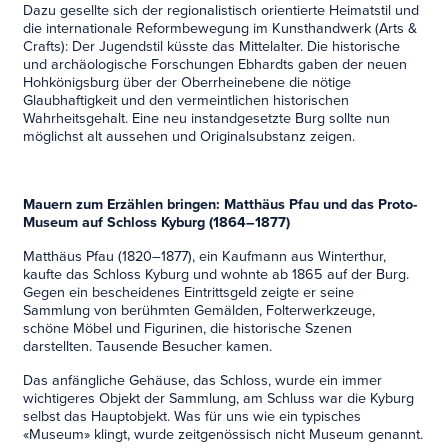
Dazu gesellte sich der regionalistisch orientierte Heimatstil und
die internationale Reformbewegung im Kunsthandwerk (Arts &
Crafts): Der Jugendstil küsste das Mittelalter. Die historische
und archäologische Forschungen Ebhardts gaben der neuen
Hohkönigsburg über der Oberrheinebene die nötige
Glaubhaftigkeit und den vermeintlichen historischen
Wahrheitsgehalt. Eine neu instandgesetzte Burg sollte nun
möglichst alt aussehen und Originalsubstanz zeigen.
Mauern zum Erzählen bringen: Matthäus Pfau und das Proto-
Museum auf Schloss Kyburg (1864–1877)
Matthäus Pfau (1820–1877), ein Kaufmann aus Winterthur,
kaufte das Schloss Kyburg und wohnte ab 1865 auf der Burg.
Gegen ein bescheidenes Eintrittsgeld zeigte er seine
Sammlung von berühmten Gemälden, Folterwerkzeuge,
schöne Möbel und Figurinen, die historische Szenen
darstellten. Tausende Besucher kamen.
Das anfängliche Gehäuse, das Schloss, wurde ein immer
wichtigeres Objekt der Sammlung, am Schluss war die Kyburg
selbst das Hauptobjekt. Was für uns wie ein typisches
«Museum» klingt, wurde zeitgenössisch nicht Museum genannt.