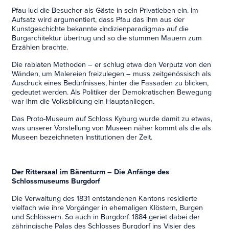
Pfau lud die Besucher als Gäste in sein Privatleben ein. Im
Aufsatz wird argumentiert, dass Pfau das ihm aus der
Kunstgeschichte bekannte «Indizienparadigma» auf die
Burgarchitektur übertrug und so die stummen Mauern zum
Erzählen brachte.
Die rabiaten Methoden – er schlug etwa den Verputz von den
Wänden, um Malereien freizulegen – muss zeitgenössisch als
Ausdruck eines Bedürfnisses, hinter die Fassaden zu blicken,
gedeutet werden. Als Politiker der Demokratischen Bewegung
war ihm die Volksbildung ein Hauptanliegen.
Das Proto-Museum auf Schloss Kyburg wurde damit zu etwas,
was unserer Vorstellung von Museen näher kommt als die als
Museen bezeichneten Institutionen der Zeit.
Der Rittersaal im Bärenturm – Die Anfänge des
Schlossmuseums Burgdorf
Die Verwaltung des 1831 entstandenen Kantons residierte
vielfach wie ihre Vorgänger in ehemaligen Klöstern, Burgen
und Schlössern. So auch in Burgdorf. 1884 geriet dabei der
zähringische Palas des Schlosses Burgdorf ins Visier des