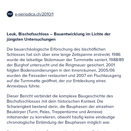
e-periodica.ch/2010/1
Leuk, Bischofsschloss – Bauentwicklung im Lichte der
jüngsten Untersuchungen
Die bauarchäologische Erforschung des bischöflichen
Schlosses hat sich über eine lange Zeitspanne erstreckt. 1986
wurde die talseitige Stützmauer der Turmmatte saniert, 1988/89
der Burghof untersucht und die Ringmauer gesichert, 2001
folgten Bodensondierungen in den Innenräumen, 2005/06
wurden die Fassaden restauriert und 2007 ein Fluchtausgang
auf die Turmmatte geöffnet, der zur Entdeckung eines
Annexbaus führte.
Dieser Bericht verbindet die komplexe Baugeschichte des
Bischofsschlosses mit dem historischen Kontext. Die
Schwierigkeit bestand darin, die Bauphasen der einzelnen
Baukörper (Turm, Palas, Treppentürme und Annexe)
miteinander zu korrelieren, obwohl häufig keine eindeutige
chronologische Einbindung der Bauphasen möglich war.