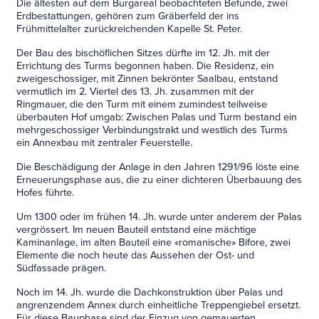
Die ältesten auf dem Burgareal beobachteten Befunde, zwei
Erdbestattungen, gehören zum Gräberfeld der ins
Frühmittelalter zurückreichenden Kapelle St. Peter.
Der Bau des bischöflichen Sitzes dürfte im 12. Jh. mit der
Errichtung des Turms begonnen haben. Die Residenz, ein
zweigeschossiger, mit Zinnen bekrönter Saalbau, entstand
vermutlich im 2. Viertel des 13. Jh. zusammen mit der
Ringmauer, die den Turm mit einem zumindest teilweise
überbauten Hof umgab: Zwischen Palas und Turm bestand ein
mehrgeschossiger Verbindungstrakt und westlich des Turms
ein Annexbau mit zentraler Feuerstelle.
Die Beschädigung der Anlage in den Jahren 1291/96 löste eine
Erneuerungsphase aus, die zu einer dichteren Überbauung des
Hofes führte.
Um 1300 oder im frühen 14. Jh. wurde unter anderem der Palas
vergrössert. Im neuen Bauteil entstand eine mächtige
Kaminanlage, im alten Bauteil eine «romanische» Bifore, zwei
Elemente die noch heute das Aussehen der Ost- und
Südfassade prägen.
Noch im 14. Jh. wurde die Dachkonstruktion über Palas und
angrenzendem Annex durch einheitliche Treppengiebel ersetzt.
Für diese Bauphase sind der Einzug von gemauerten