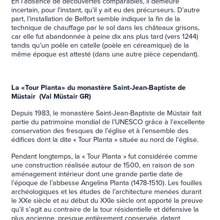
En l’absence de découvertes comparables, il demeure
incertain, pour l’instant, qu’il y ait eu des précurseurs. D’autre
part, l’installation de Belfort semble indiquer la fin de la
technique de chauffage par le sol dans les châteaux grisons,
car elle fut abandonnée à peine dix ans plus tard (vers 1244)
tandis qu’un poêle en catelle (poèle en céreamique) de la
même époque est attesté (dans une autre pièce cependant).
La «Tour Planta» du monastère Saint-Jean-Baptiste de
Müstair (Val Müstair GR)
Depuis 1983, le monastère Saint-Jean-Baptiste de Müstair fait
partie du patrimoine mondial de l’UNESCO grâce à l’excellente
conservation des fresques de l’église et à l’ensemble des
édifices dont la dite « Tour Planta » située au nord de l’église.
Pendant longtemps, la « Tour Planta » fut considérée comme
une construction réalisée autour de 1500, en raison de son
aménagement intérieur dont une grande partie date de
l’époque de l’abbesse Angelina Planta (1478-1510). Les fouilles
archéologiques et les études de l’architecture menées durant
le XXe siècle et au début du XXIe siècle ont apporté la preuve
qu’il s’agit au contraire de la tour résidentielle et défensive la
plus ancienne, presque entièrement conservée, datant