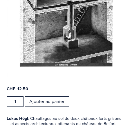
CHF
12.50
quantité
Ajouter au panier
de
Revue
Moyen
Lukas Högl
: Chauffages au sol de deux châteaux forts grisons
Âge
– et aspects architecturaux attenants du château de Belfort
2018/4