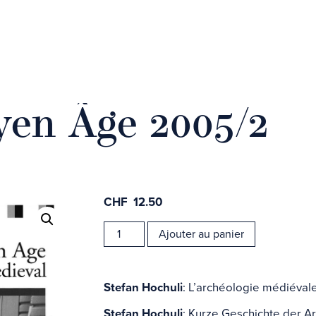
en Âge 2005/2
CHF
12.50
Carte 
quantité
Ajouter au panier
de
ligne
Revue
Moyen
Âge
Stefan Hochuli
: L’archéologie médiéval
2005/2
Stefan Hochuli
: Kurze Geschichte der Ar