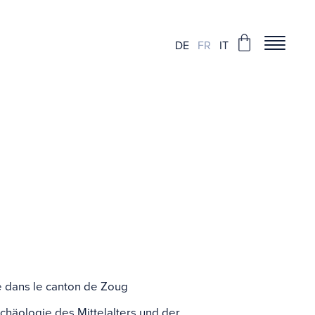
DE
FR
IT
des châteaux en
e dans le canton de Zoug
chäologie des Mittelalters und der