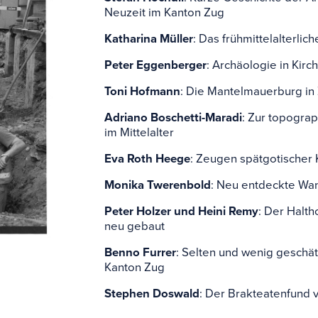
Glossa
Neuzeit im Kanton Zug
Katharina Müller
: Das frühmittelalterli
Liens
Peter Eggenberger
: Archäologie in Kir
Toni Hofmann
: Die Mantelmauerburg in
Adriano Boschetti-Maradi
: Zur topogra
im Mittelalter
Eva Roth Heege
: Zeugen spätgotischer 
Monika Twerenbold
: Neu entdeckte Wan
Peter Holzer und Heini Remy
: Der Halth
neu gebaut
Benno Furrer
: Selten und wenig geschä
Kanton Zug
Stephen Doswald
: Der Brakteatenfund