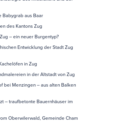
ire
che Babygrab aus Baar
chen des Kantons Zug
 Zug – ein neuer Burgentyp?
phischen Entwicklung der Stadt Zug
Kachelöfen in Zug
dmalereien in der Altstadt von Zug
of bei Menzingen – aus alten Balken
tzt – traufbetonte Bauernhäuser im
 vom Oberwilerwald, Gemeinde Cham