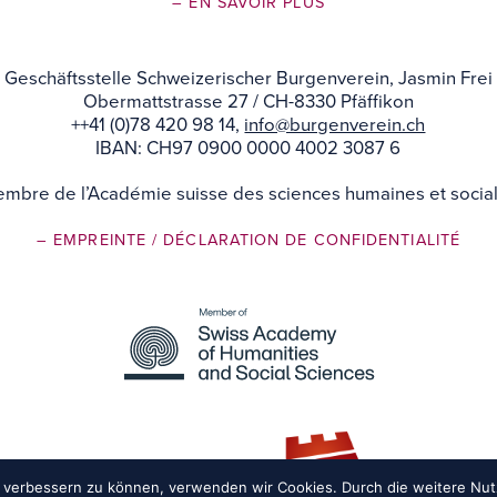
– EN SAVOIR PLUS
Geschäftsstelle Schweizerischer Burgenverein, Jasmin Frei
Obermattstrasse 27 / CH-8330 Pfäffikon
++41 (0)78 420 98 14,
info@burgenverein.ch
IBAN: CH97 0900 0000 4002 3087 6
mbre de l’Académie suisse des sciences humaines et socia
– EMPREINTE
/ DÉCLARATION DE CONFIDENTIALITÉ
nd verbessern zu können, verwenden wir Cookies. Durch die weitere N