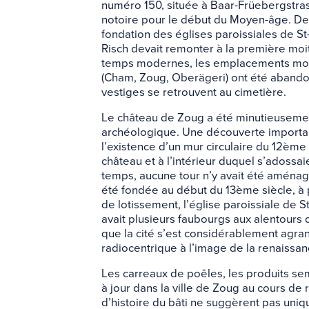
numéro 150, située à Baar-Früebergstras
notoire pour le début du Moyen-âge. Des
fondation des églises paroissiales de St
Risch devait remonter à la première moi
temps modernes, les emplacements moy
(Cham, Zoug, Oberägeri) ont été abandon
vestiges se retrouvent au cimetière.
Le château de Zoug a été minutieuseme
archéologique. Une découverte importan
l’existence d’un mur circulaire du 12ème 
château et à l’intérieur duquel s’adossa
temps, aucune tour n’y avait été aména
été fondée au début du 13ème siècle, à 
de lotissement, l’église paroissiale de S
avait plusieurs faubourgs aux alentours d
que la cité s’est considérablement agrand
radiocentrique à l’image de la renaissanc
Les carreaux de poêles, les produits sem
à jour dans la ville de Zoug au cours de
d’histoire du bâti ne suggèrent pas uni