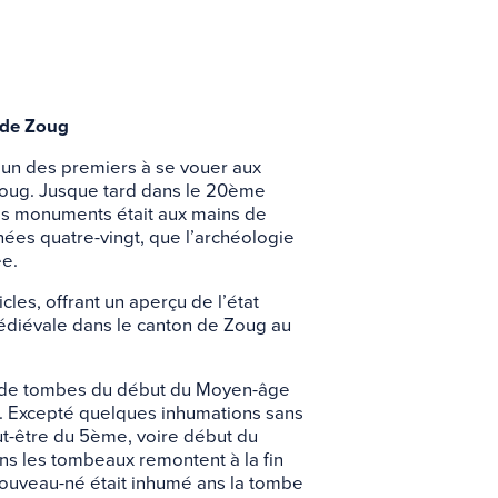
 de Zoug
l’un des premiers à se vouer aux
Zoug. Jusque tard dans le 20ème
 les monuments était aux mains de
nnées quatre-vingt, que l’archéologie
ée.
les, offrant un aperçu de l’état
édiévale dans le canton de Zoug au
s de tombes du début du Moyen-âge
g. Excepté quelques inhumations sans
ut-être du 5ème, voire début du
ns les tombeaux remontent à la fin
nouveau-né était inhumé ans la tombe