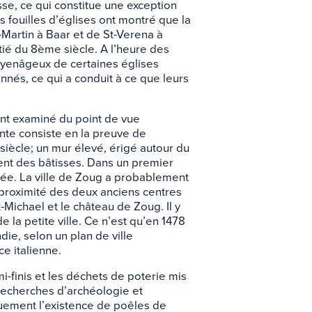
se, ce qui constitue une exception
 fouilles d’églises ont montré que la
-Martin à Baar et de St-Verena à
tié du 8ème siècle. A l’heure des
enâgeux de certaines églises
nés, ce qui a conduit à ce que leurs
nt examiné du point de vue
te consiste en la preuve de
siècle; un mur élevé, érigé autour du
ient des bâtisses. Dans un premier
gée. La ville de Zoug a probablement
proximité des deux anciens centres
t-Michael et le château de Zoug. Il y
e la petite ville. Ce n’est qu’en 1478
ie, selon un plan de ville
e italienne.
i-finis et les déchets de poterie mis
 recherches d’archéologie et
quement l’existence de poêles de