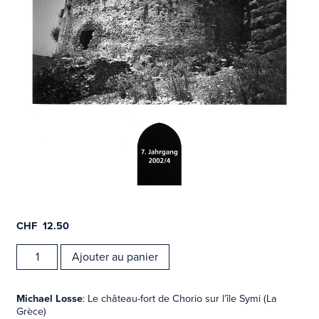
CHF
12.50
quantité
Ajouter au panier
de
Revue
Moyen
Michael Losse
: Le château-fort de Chorio sur l’île Symi (La
Âge
Grèce)