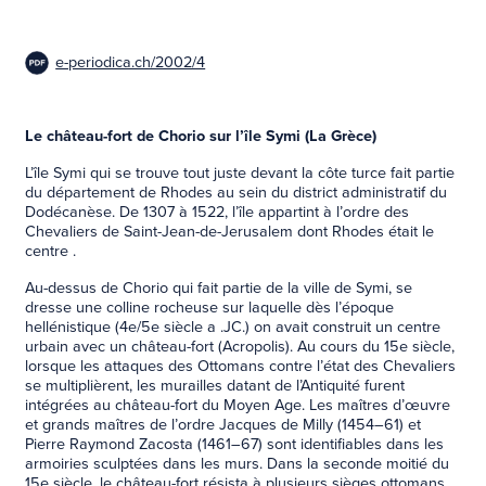
2002/4
e-periodica.ch/2002/4
Le château-fort de Chorio sur l’île Symi (La Grèce)
L’île Symi qui se trouve tout juste devant la côte turce fait partie
du département de Rhodes au sein du district administratif du
Dodécanèse. De 1307 à 1522, l’île appartint à l’ordre des
Chevaliers de Saint-Jean-de-Jerusalem dont Rhodes était le
centre .
Au-dessus de Chorio qui fait partie de la ville de Symi, se
dresse une colline rocheuse sur laquelle dès l’époque
hellénistique (4e/5e siècle a .JC.) on avait construit un centre
urbain avec un château-fort (Acropolis). Au cours du 15e siècle,
lorsque les attaques des Ottomans contre l’état des Chevaliers
se multiplièrent, les murailles datant de l’Antiquité furent
intégrées au château-fort du Moyen Age. Les maîtres d’œuvre
et grands maîtres de l’ordre Jacques de Milly (1454–61) et
Pierre Raymond Zacosta (1461–67) sont identifiables dans les
armoiries sculptées dans les murs. Dans la seconde moitié du
15e siècle, le château-fort résista à plusieurs sièges ottomans.