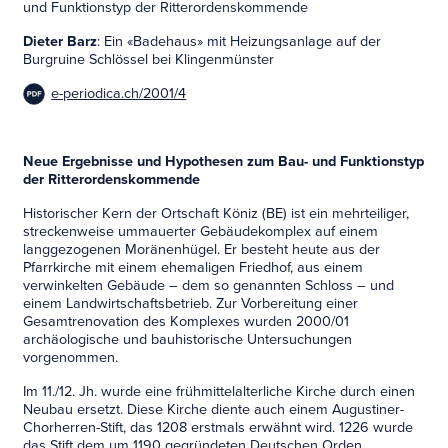
und Funktionstyp der Ritterordenskommende
Dieter Barz
: Ein «Badehaus» mit Heizungsanlage auf der
Burgruine Schlössel bei Klingenmünster
e-periodica.ch/2001/4
Neue Ergebnisse und Hypothesen zum Bau- und Funktionstyp
der Ritterordenskommende
Historischer Kern der Ortschaft Köniz (BE) ist ein mehrteiliger,
streckenweise ummauerter Gebäudekomplex auf einem
langgezogenen Moränenhügel. Er besteht heute aus der
Pfarrkirche mit einem ehemaligen Friedhof, aus einem
verwinkelten Gebäude – dem so genannten Schloss – und
einem Landwirtschaftsbetrieb. Zur Vorbereitung einer
Gesamtrenovation des Komplexes wurden 2000/01
archäologische und bauhistorische Untersuchungen
vorgenommen.
Im 11./12. Jh. wurde eine frühmittelalterliche Kirche durch einen
Neubau ersetzt. Diese Kirche diente auch einem Augustiner-
Chorherren-Stift, das 1208 erstmals erwähnt wird. 1226 wurde
das Stift dem um 1190 gegründeten Deutschen Orden