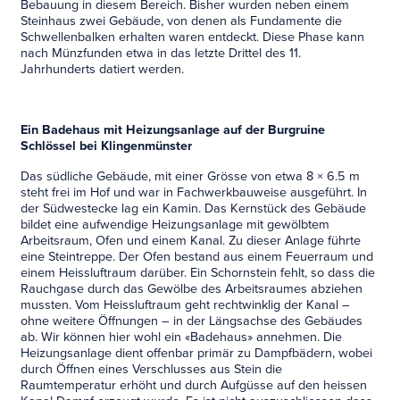
Bebauung in diesem Bereich. Bisher wurden neben einem
Steinhaus zwei Gebäude, von denen als Fundamente die
Schwellenbalken erhalten waren entdeckt. Diese Phase kann
nach Münzfunden etwa in das letzte Drittel des 11.
Jahrhunderts datiert werden.
Ein Badehaus mit Heizungsanlage auf der Burgruine
Schlössel bei Klingenmünster
Das südliche Gebäude, mit einer Grösse von etwa 8 × 6.5 m
steht frei im Hof und war in Fachwerkbauweise ausgeführt. In
der Südwestecke lag ein Kamin. Das Kernstück des Gebäude
bildet eine aufwendige Heizungsanlage mit gewölbtem
Arbeitsraum, Ofen und einem Kanal. Zu dieser Anlage führte
eine Steintreppe. Der Ofen bestand aus einem Feuerraum und
einem Heissluftraum darüber. Ein Schornstein fehlt, so dass die
Rauchgase durch das Gewölbe des Arbeitsraumes abziehen
mussten. Vom Heissluftraum geht rechtwinklig der Kanal –
ohne weitere Öffnungen – in der Längsachse des Gebäudes
ab. Wir können hier wohl ein «Badehaus» annehmen. Die
Heizungsanlage dient offenbar primär zu Dampfbädern, wobei
durch Öffnen eines Verschlusses aus Stein die
Raumtemperatur erhöht und durch Aufgüsse auf den heissen