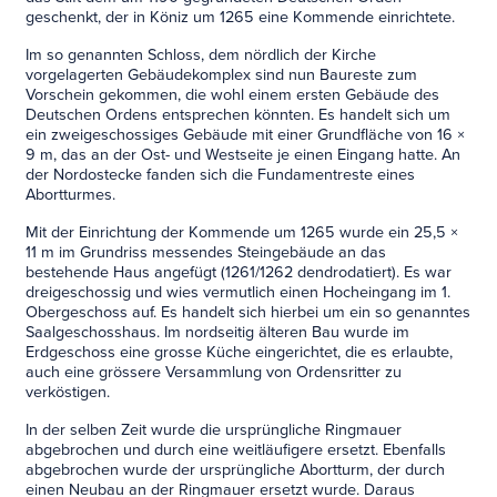
geschenkt, der in Köniz um 1265 eine Kommende einrichtete.
Im so genannten Schloss, dem nördlich der Kirche
vorgelagerten Gebäudekomplex sind nun Baureste zum
Vorschein gekommen, die wohl einem ersten Gebäude des
Deutschen Ordens entsprechen könnten. Es handelt sich um
ein zweigeschossiges Gebäude mit einer Grundfläche von 16 ×
9 m, das an der Ost- und Westseite je einen Eingang hatte. An
der Nordostecke fanden sich die Fundamentreste eines
Abortturmes.
Mit der Einrichtung der Kommende um 1265 wurde ein 25,5 ×
11 m im Grundriss messendes Steingebäude an das
bestehende Haus angefügt (1261/1262 dendrodatiert). Es war
dreigeschossig und wies vermutlich einen Hocheingang im 1.
Obergeschoss auf. Es handelt sich hierbei um ein so genanntes
Saalgeschosshaus. Im nordseitig älteren Bau wurde im
Erdgeschoss eine grosse Küche eingerichtet, die es erlaubte,
auch eine grössere Versammlung von Ordensritter zu
verköstigen.
In der selben Zeit wurde die ursprüngliche Ringmauer
abgebrochen und durch eine weitläufigere ersetzt. Ebenfalls
abgebrochen wurde der ursprüngliche Abortturm, der durch
einen Neubau an der Ringmauer ersetzt wurde. Daraus