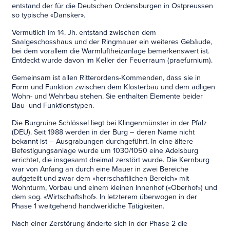
entstand der für die Deutschen Ordensburgen in Ostpreussen
so typische «Dansker».
Vermutlich im 14. Jh. entstand zwischen dem
Saalgeschosshaus und der Ringmauer ein weiteres Gebäude,
bei dem vorallem die Warmluftheizanlage bemerkenswert ist.
Entdeckt wurde davon im Keller der Feuerraum (praefurnium).
Gemeinsam ist allen Ritterordens-Kommenden, dass sie in
Form und Funktion zwischen dem Klosterbau und dem adligen
Wohn- und Wehrbau stehen. Sie enthalten Elemente beider
Bau- und Funktionstypen.
Die Burgruine Schlössel liegt bei Klingenmünster in der Pfalz
(DEU). Seit 1988 werden in der Burg – deren Name nicht
bekannt ist – Ausgrabungen durchgeführt. In eine ältere
Befestigungsanlage wurde um 1030/1050 eine Adelsburg
errichtet, die insgesamt dreimal zerstört wurde. Die Kernburg
war von Anfang an durch eine Mauer in zwei Bereiche
aufgeteilt und zwar dem «herrschaftlichen Bereich» mit
Wohnturm, Vorbau und einem kleinen Innenhof («Oberhof») und
dem sog. «Wirtschaftshof». In letzterem überwogen in der
Phase 1 weitgehend handwerkliche Tätigkeiten.
Nach einer Zerstörung änderte sich in der Phase 2 die