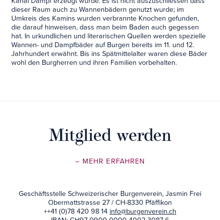
Kanal Dampf erzeugt wurde. Es ist nicht auszuschliessen dass
dieser Raum auch zu Wannenbädern genutzt wurde; im
Umkreis des Kamins wurden verbrannte Knochen gefunden,
die darauf hinweisen, dass man beim Baden auch gegessen
hat. In urkundlichen und literarischen Quellen werden spezielle
Wannen- und Dampfbäder auf Burgen bereits im 11. und 12.
Jahrhundert erwähnt. Bis ins Spätmittelalter waren diese Bäder
wohl den Burgherren und ihren Familien vorbehalten.
Mitglied werden
– MEHR ERFAHREN
Geschäftsstelle Schweizerischer Burgenverein, Jasmin Frei
Obermattstrasse 27 / CH-8330 Pfäffikon
++41 (0)78 420 98 14
info@burgenverein.ch