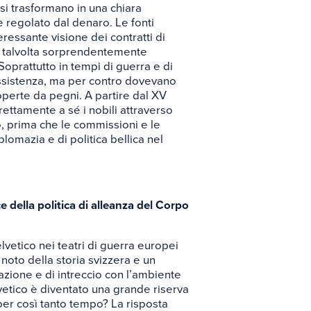
 si trasformano in una chiara
e regolato dal denaro. Le fonti
eressante visione dei contratti di
pe talvolta sorprendentemente
oprattutto in tempi di guerra e di
assistenza, ma per contro dovevano
perte da pegni. A partire dal XV
rettamente a sé i nobili attraverso
o, prima che le commissioni e le
omazia e di politica bellica nel
ce della politica di alleanza del Corpo
vetico nei teatri di guerra europei
 noto della storia svizzera e un
razione e di intreccio con l’ambiente
vetico è diventato una grande riserva
per così tanto tempo? La risposta