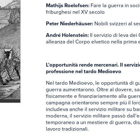
Glossa
Mathijs Roelofsen:
Fare la guerra in soci
friburghesi nel XV secolo
Peter Niederhäuser:
Nobili svizzeri al se
Links
André Holenstein:
Il servizio di leva dei 
alleanza del Corpo elvetico nella prima
L’opportunità rende mercenari. Il servizi
professione nel tardo Medioevo
Nel tardo Medioevo, le opportunità di g
guerra aumentarono. Oltre al dovere, san
fisicamente e finanziariamente alla guerr
campagna orientarono sempre più il loro
includeva anche il servizio militare su b
moderna, il servizio militare passò dall
temporaneo a un mestiere di guerra, disp
lavoro tradizionali.