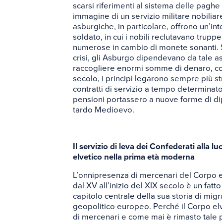
scarsi riferimenti al sistema delle paghe
immagine di un servizio militare nobiliar
asburgiche, in particolare, offrono un’int
soldato, in cui i nobili reclutavano trup
numerose in cambio di monete sonanti. S
crisi, gli Asburgo dipendevano da tale 
raccogliere enormi somme di denaro, co
secolo, i principi legarono sempre più st
contratti di servizio a tempo determinat
pensioni portassero a nuove forme di dipl
tardo Medioevo.
Il servizio di leva dei Confederati alla lu
elvetico nella prima età moderna
L’onnipresenza di mercenari del Corpo el
dal XV all’inizio del XIX secolo è un fatto
capitolo centrale della sua storia di mig
geopolitico europeo. Perché il Corpo el
di mercenari e come mai è rimasto tale 