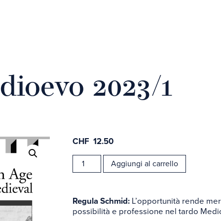
dioevo 2023/1
CHF
12.50
Carta d
Rivista
Aggiungi al carrello
Medioevo
online
2023/1
quantità
Regula Schmid:
L’opportunità rende merc
possibilità e professione nel tardo Med