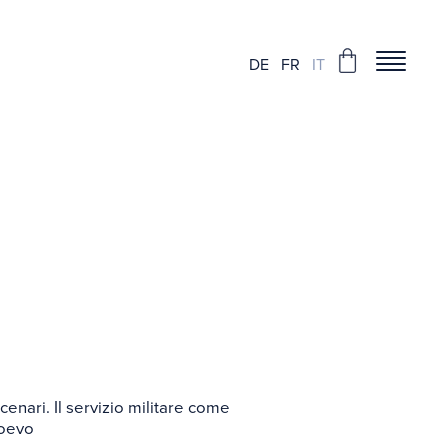
DE
FR
IT
ei castelli
enari. Il servizio militare come
ioevo