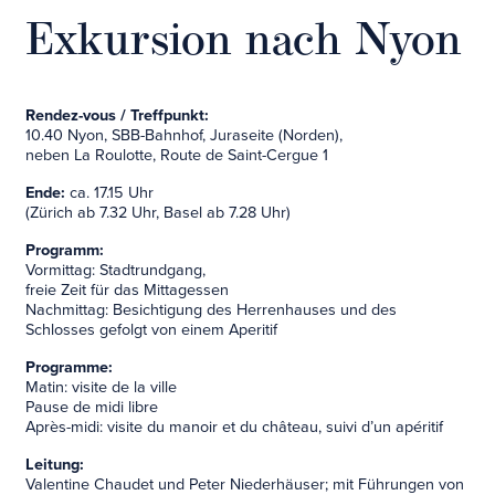
Exkursion nach Nyon
Rendez-vous / Treffpunkt:
10.40 Nyon, SBB-Bahnhof, Juraseite (Norden),
neben La Roulotte, Route de Saint-Cergue 1
Ende:
ca. 17.15 Uhr
(Zürich ab 7.32 Uhr, Basel ab 7.28 Uhr)
Programm:
Vormittag: Stadtrundgang,
freie Zeit für das Mittagessen
Nachmittag: Besichtigung des Herrenhauses und des
Schlosses gefolgt von einem Aperitif
Programme:
Matin: visite de la ville
Pause de midi libre
Après-midi: visite du manoir et du château, suivi d’un apéritif
Leitung:
Valentine Chaudet und Peter Niederhäuser; mit Führungen von