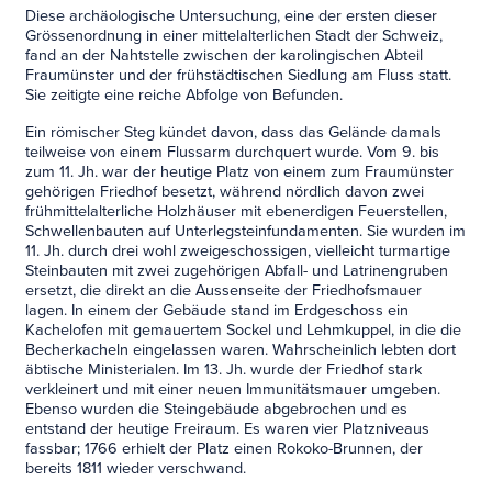
Diese archäologische Untersuchung, eine der ersten dieser
Grössenordnung in einer mittelalterlichen Stadt der Schweiz,
fand an der Nahtstelle zwischen der karolingischen Abteil
Fraumünster und der frühstädtischen Siedlung am Fluss statt.
Sie zeitigte eine reiche Abfolge von Befunden.
Ein römischer Steg kündet davon, dass das Gelände damals
teilweise von einem Flussarm durchquert wurde. Vom 9. bis
zum 11. Jh. war der heutige Platz von einem zum Fraumünster
gehörigen Friedhof besetzt, während nördlich davon zwei
frühmittelalterliche Holzhäuser mit ebenerdigen Feuerstellen,
Schwellenbauten auf Unterlegsteinfundamenten. Sie wurden im
11. Jh. durch drei wohl zweigeschossigen, vielleicht turmartige
Steinbauten mit zwei zugehörigen Abfall- und Latrinengruben
ersetzt, die direkt an die Aussenseite der Friedhofsmauer
lagen. In einem der Gebäude stand im Erdgeschoss ein
Kachelofen mit gemauertem Sockel und Lehmkuppel, in die die
Becherkacheln eingelassen waren. Wahrscheinlich lebten dort
äbtische Ministerialen. Im 13. Jh. wurde der Friedhof stark
verkleinert und mit einer neuen Immunitätsmauer umgeben.
Ebenso wurden die Steingebäude abgebrochen und es
entstand der heutige Freiraum. Es waren vier Platzniveaus
fassbar; 1766 erhielt der Platz einen Rokoko-Brunnen, der
bereits 1811 wieder verschwand.