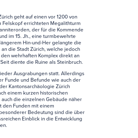
ire
ürich geht auf einen vor 1200 von
 Felskopf errichteten Megalithturm
hanniterorden, der für die Kommende
nd im 15. Jh., eine turmbewehrte
 längerem Hin-und-Her gelangte die
an die Stadt Zürich, welche jedoch
z den wehrhaften Komplex direkt an
eit diente die Ruine als Steinbruch.
eder Ausgrabungen statt. Allerdings
der Funde und Befunde wie auch der
 der Kantonsarchäologie Zürich
nach einem kurzen historischen
e auch die einzelnen Gebäude näher
ist den Funden mit einem
besonderer Bedeutung sind die über
sreichen Einblick in die Entwicklung
ben.