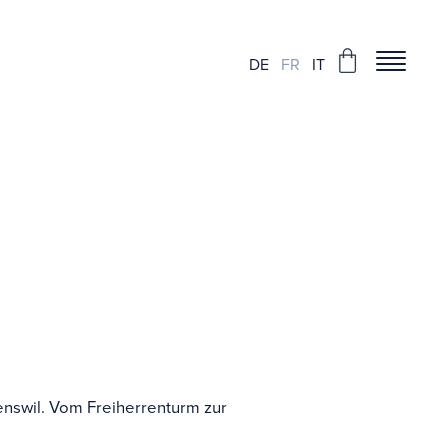
DE
FR
IT
des châteaux en
enswil. Vom Freiherrenturm zur