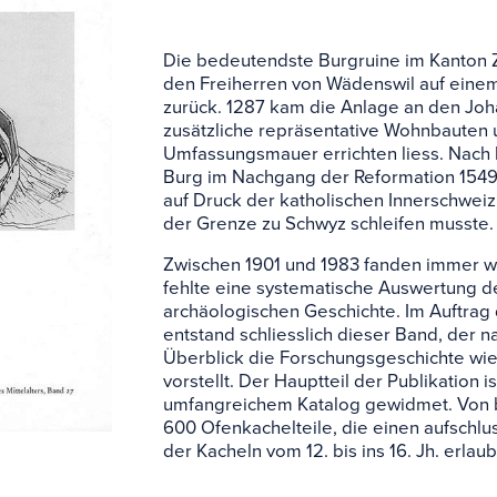
Glossa
Die bedeutendste Burgruine im Kanton Z
den Freiherren von Wädenswil auf einem
Liens
zurück. 1287 kam die Anlage an den Jo
zusätzliche repräsentative Wohnbauten u
Umfassungsmauer errichten liess. Nach
Burg im Nachgang der Reformation 1549 
auf Druck der katholischen Innerschwei
der Grenze zu Schwyz schleifen musste. S
Zwischen 1901 und 1983 fanden immer wi
fehlte eine systematische Auswertung 
archäologischen Geschichte. Im Auftrag
entstand schliesslich dieser Band, der 
Überblick die Forschungsgeschichte wi
vorstellt. Der Hauptteil der Publikation 
umfangreichem Katalog gewidmet. Von 
600 Ofenkachelteile, die einen aufschlus
der Kacheln vom 12. bis ins 16. Jh. erlau