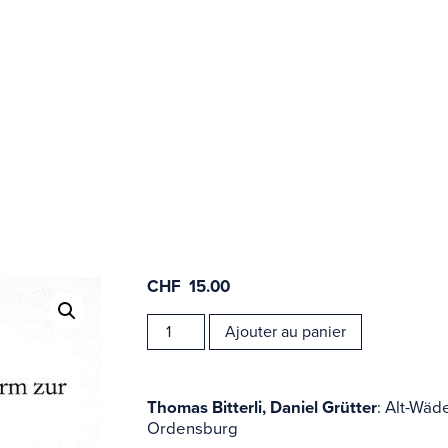
CHF
15.00
Carte 
quantité
Ajouter au panier
de
ligne
Volume
27
Thomas Bitterli, Daniel Grütter
: Alt-Wäd
Ordensburg