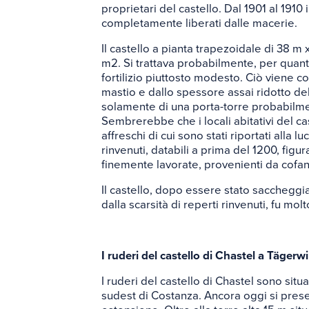
proprietari del castello. Dal 1901 al 1910 
completamente liberati dalle macerie.
Il castello a pianta trapezoidale di 38 m
m2. Si trattava probabilmente, per quanto
fortilizio piuttosto modesto. Ciò viene 
mastio e dallo spessore assai ridotto del
solamente di una porta-torre probabilme
Sembrerebbe che i locali abitativi del c
affreschi di cui sono stati riportati alla lu
rinvenuti, databili a prima del 1200, fig
finemente lavorate, provenienti da cofane
Il castello, dopo essere stato saccheggi
dalla scarsità di reperti rinvenuti, fu mo
I ruderi del castello di Chastel a Tägerw
I ruderi del castello di Chastel sono situ
sudest di Costanza. Ancora oggi si pres