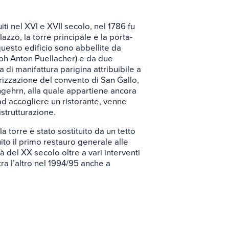
i nel XVI e XVII secolo, nel 1786 fu
lazzo, la torre principale e la porta-
 questo edificio sono abbellite da
oseph Anton Puellacher) e da due
 di manifattura parigina attribuibile a
rizzazione del convento di San Gallo,
Angehrn, alla quale appartiene ancora
e ad accogliere un ristorante, venne
istrutturazione.
lla torre è stato sostituito da un tetto
ito il primo restauro generale alle
à del XX secolo oltre a vari interventi
tra l’altro nel 1994/95 anche a