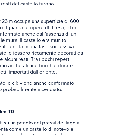
i resti del castello furono
 x 23 m occupa una superficie di 600
 riguarda le opere di difesa, di un
confermato anche dall’assenza di un
le mura. Il castello era munito
nte eretta in una fase successiva.
astello fossero riccamente decorati da
ce alcuni resti. Tra i pochi reperti
urano anche alcune borghie dorate
tti importati dall’oriente.
ato, e ciò viene anche confermato
lto probabilmente incendiato.
ilen TG
ati su un pendio nei pressi del lago a
enta come un castello di notevole