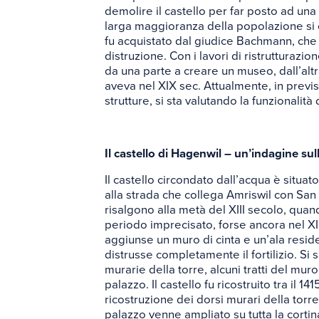
demolire il castello per far posto ad un
larga maggioranza della popolazione si
fu acquistato dal giudice Bachmann, che r
distruzione. Con i lavori di ristrutturazio
da una parte a creare un museo, dall’altra
aveva nel XIX sec. Attualmente, in previsi
strutture, si sta valutando la funzionalit
Il castello di Hagenwil – un’indagine sull
Il castello circondato dall’acqua è situat
alla strada che collega Amriswil con San G
risalgono alla metà del XIII secolo, quand
periodo imprecisato, forse ancora nel XIII
aggiunse un muro di cinta e un’ala reside
distrusse completamente il fortilizio. Si 
murarie della torre, alcuni tratti del mur
palazzo. Il castello fu ricostruito tra il 141
ricostruzione dei dorsi murari della torre,
palazzo venne ampliato su tutta la cortin