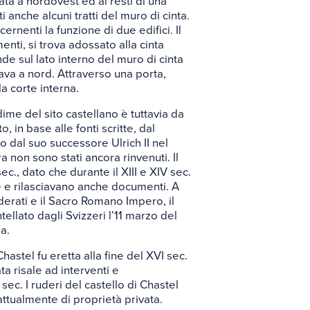
uata a nordovest ed ai resti di una
 anche alcuni tratti del muro di cinta.
rnenti la funzione di due edifici. Il
nti, si trova adossato alla cinta
de sul lato interno del muro di cinta
vava a nord. Attraverso una porta,
la corte interna.
dime del sito castellano è tuttavia da
 in base alle fonti scritte, dal
lo dal suo successore Ulrich II nel
ra non sono stati ancora rinvenuti. Il
 sec., dato che durante il XIII e XIV sec.
 e rilasciavano anche documenti. A
ederati e il Sacro Romano Impero, il
ellato dagli Svizzeri l’11 marzo del
na.
astel fu eretta alla fine del XVI sec.
ta risale ad interventi e
X sec. I ruderi del castello di Chastel
ttualmente di proprietà privata.