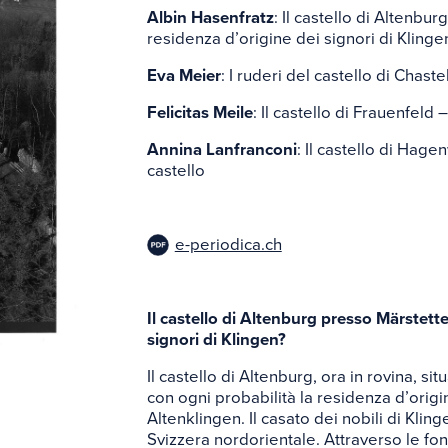
Glossa
Albin Hasenfratz
: Il castello di Altenbu
residenza d’origine dei signori di Klinge
Eva Meier
: I ruderi del castello di Chast
Links
Felicitas Meile
: Il castello di Frauenfeld
Annina Lanfranconi
: Il castello di Hage
castello
e-periodica.ch
Il castello di Altenburg presso Märstette
signori di Klingen?
Il castello di Altenburg, ora in rovina, s
con ogni probabilità la residenza d’origi
Altenklingen. Il casato dei nobili di Klin
Svizzera nordorientale. Attraverso le fonti