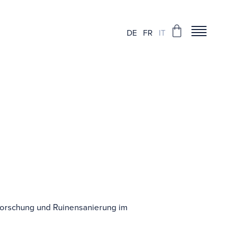
DE
FR
IT
ei castelli
orschung und Ruinensanierung im