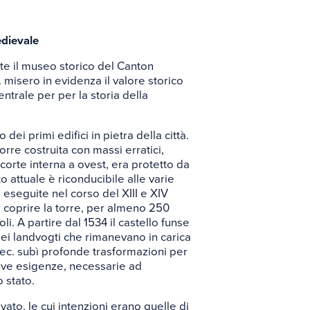
edievale
nte il museo storico del Canton
. misero in evidenza il valore storico
centrale per per la storia della
o dei primi edifici in pietra della città.
orre costruita con massi erratici,
 corte interna a ovest, era protetto da
o attuale è riconducibile alle varie
i eseguite nel corso del XIII e XIV
er coprire la torre, per almeno 250
li. A partire dal 1534 il castello funse
ei landvogti che rimanevano in carica
ec. subì profonde trasformazioni per
nuove esigenze, necessarie ad
 stato.
ato, le cui intenzioni erano quelle di