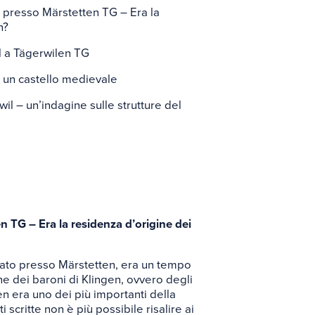
rio
rg presso Märstetten TG – Era la
n?
el a Tägerwilen TG
 – un castello medievale
nwil – un’indagine sulle strutture del
n TG – Era la residenza d’origine dei
ituato presso Märstetten, era un tempo
ne dei baroni di Klingen, ovvero degli
gen era uno dei più importanti della
 scritte non è più possibile risalire ai