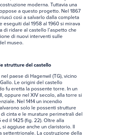
a costruzione moderna. Tuttavia una
 oppose a questo progetto. Nel 1867
iuscì così a salvarlo dalla completa
ne eseguiti dal 1958 al 1960 si mirava
 di ridare al castello l’aspetto che
one di nuovi interventi sulle
à del museo.
e strutture del castello
o nel paese di Hagenwil (TG), vicino
allo. Le origini del castello
o fu eretta la possente torre. In un
, oppure nel XIV secolo, alla torre si
nziale. Nel 1414 un incendio
salvarono solo le possenti strutture
o di cinta e le murature perimetrali del
5 ed il 1425 (fig. 22). Oltre alla
 si aggiuse anche un claristorio. Il
a settentrionale. La costruzione della