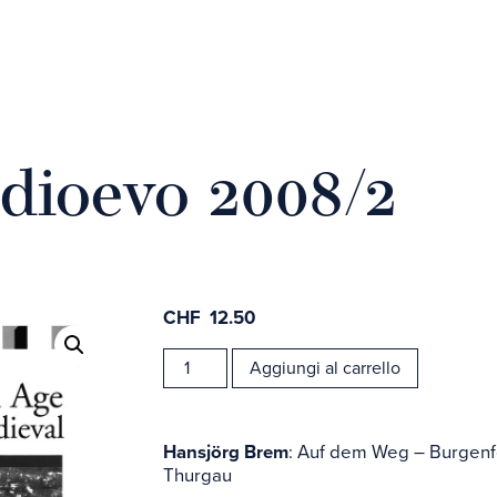
dioevo 2008/2
CHF
12.50
Carta d
Rivista
Aggiungi al carrello
Medioevo
online
2008/2
quantità
Hansjörg Brem
: Auf dem Weg – Burgenf
Thurgau