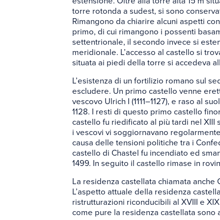
estensione. Oltre alla torre alta 15 m sit
torre rotonda a sudest, si sono conservati
Rimangono da chiarire alcuni aspetti conce
primo, di cui rimangono i possenti basame
settentrionale, il secondo invece si esten
meridionale. L’accesso al castello si tro
situata ai piedi della torre si accedeva al
L’esistenza di un fortilizio romano sul se
escludere. Un primo castello venne eretto,
vescovo Ulrich I (1111–1127), e raso al suo
1128. I resti di questo primo castello fino
castello fu riedificato al più tardi nel XIII
i vescovi vi soggiornavano regolarmente
causa delle tensioni politiche tra i Conf
castello di Chastel fu incendiato ed smant
1499. In seguito il castello rimase in rovi
La residenza castellata chiamata anche Ch
L’aspetto attuale della residenza castella
ristrutturazioni riconducibili al XVIII e XI
come pure la residenza castellata sono a