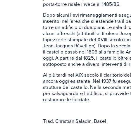
porta-torre risale invece al 1485/86.
Dopo alcuni lievi rimaneggiamenti eseguit
inserito, nell’area che si estende tra il pa
torre un edificio di due piani. Le sale di
alcuni affreschi (attribuiti al tirolese J
tapezzerie stampate del XVIII secolo (una
Jean-Jacques Réveillon). Dopo la secola
il castello passò nel 1806 alla famiglia 
oggi. A partire dal 1825, il castello oltr
sottoposto anche a diversi interventi di r
Al più tardi nel XIX secolo il claritorio de
ancora oggi esistente. Nel 1937 fu esegu
strutture del castello. Nella seconda met
per salvaguardare l’edificio, si provvide 
restaurare le facciate.
Trad. Christian Saladin, Basel