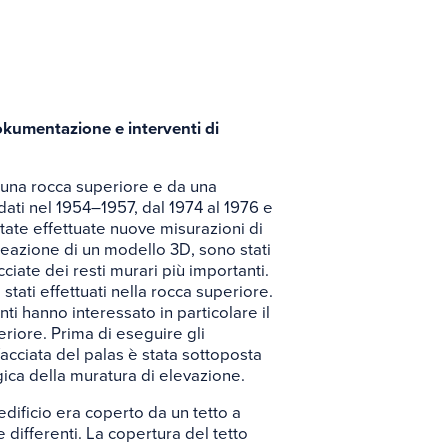
rio
okumentazione e interventi di
 una rocca superiore e da una
idati nel 1954–1957, dal 1974 al 1976 e
state effettuate nuove misurazioni di
 creazione di un modello 3D, sono stati
cciate dei resti murari più importanti.
stati effettuati nella rocca superiore.
ti hanno interessato in particolare il
feriore. Prima di eseguire gli
facciata del palas è stata sottoposta
gica della muratura di elevazione.
edificio era coperto da un tetto a
differenti. La copertura del tetto