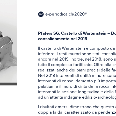
Glossa
e-periodica.ch/2020/1
Links
Pfäfers SG, Castello di Wartenstein – D
consolidamento nel 2019
Il castello di Wartenstein è composto da
inferiore. I resti murari sono stati consol
ancora nel 2019. Inoltre, nel 2018, sono 
tutto il complesso fortificato. Oltre alla
realizzati anche dei piani precisi delle fa
Nel 2019 interventi di entità minore sono 
Interventi di consolidamento più importan
palatium e il muro di cinta della rocca in
interventi la sezione longitudinale della 
ad un’attenta indagine edilizio-archeolo
I risultati emersi dimostrano che questo 
doppia falda, caratterizzato da pendenze 