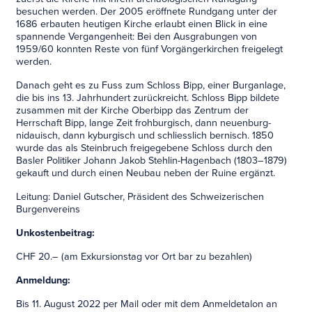
besuchen werden. Der 2005 eröffnete Rundgang unter der
1686 erbauten heutigen Kirche erlaubt einen Blick in eine
spannende Vergangenheit: Bei den Ausgrabungen von
1959/60 konnten Reste von fünf Vorgängerkirchen freigelegt
werden.
Danach geht es zu Fuss zum Schloss Bipp, einer Burganlage,
die bis ins 13. Jahrhundert zurückreicht. Schloss Bipp bildete
zusammen mit der Kirche Oberbipp das Zentrum der
Herrschaft Bipp, lange Zeit frohburgisch, dann neuenburg-
nidauisch, dann kyburgisch und schliesslich bernisch. 1850
wurde das als Steinbruch freigegebene Schloss durch den
Basler Politiker Johann Jakob Stehlin-Hagenbach (1803–1879)
gekauft und durch einen Neubau neben der Ruine ergänzt.
Leitung: Daniel Gutscher, Präsident des Schweizerischen
Burgenvereins
Unkostenbeitrag:
CHF 20.– (am Exkursionstag vor Ort bar zu bezahlen)
Anmeldung:
Bis 11. August 2022 per Mail oder mit dem Anmeldetalon an